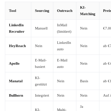
KI-
Tool
Sourcing
Outreach
Prei
Matching
LinkedIn
InMail
Manuell
Nein
€7.0
Recruiter
(limitiert)
LinkedIn
HeyReach
Nein
Nein
ab €
auto
E-Mail-
E-Mail
Apollo
Nein
ab €
basiert
auto
KI-
Manatal
Nein
Basis
ab €
gestützt
Bullhorn
Integriert
Nein
Nein
Auf 
Ja
KI-
Multi-