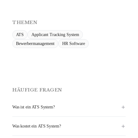
THEMEN
ATS
Applicant Tracking System
Bewerbermanagement
HR Software
HÄUFIGE FRAGEN
Was ist ein ATS System?
ATS steht für Applicant Tracking System — ein System, das den
Recruiting-Prozess digital abbildet. Es sammelt Bewerbungen,
Was kostet ein ATS System?
strukturiert Kandidatenprofile, trackt den Status jeder offenen Stelle
und bündelt die Kommunikation zwischen Recruitern und Hiring