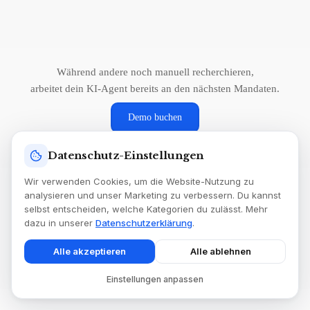
Während andere noch manuell recherchieren,
arbeitet dein KI-Agent bereits an den nächsten Mandaten.
Demo buchen
Datenschutz-Einstellungen
100%
Daten bleiben
Wir verwenden Cookies, um die Website-Nutzung zu
DSGVO-konform
im DACH-Raum
analysieren und unser Marketing zu verbessern. Du kannst
selbst entscheiden, welche Kategorien du zulässt. Mehr
dazu in unserer
Datenschutzerklärung
.
SSL-verschlüsselte
sichere Verbindung
Alle akzeptieren
Alle ablehnen
Einstellungen anpassen