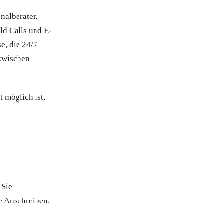
onalberater,
ld Calls und E-
e, die 24/7
 zwischen
t möglich ist,
 Sie
e Anschreiben.