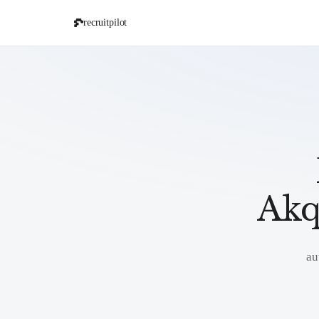
recruitpilot
Akq
au