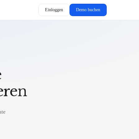
Einloggen
Demo buchen
e
eren
ate