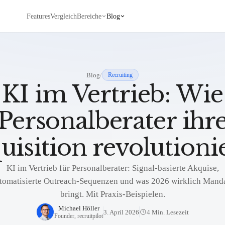
Features
Vergleich
Bereiche
Blog
Blog
/
Recruiting
KI im Vertrieb: Wie
Personalberater ihr
uisition revolutioni
KI im Vertrieb für Personalberater: Signal-basierte Akquise,
tomatisierte Outreach-Sequenzen und was 2026 wirklich Mand
bringt. Mit Praxis-Beispielen.
Michael Höller
3. April 2026
4 Min. Lesezeit
Founder, recruitpilot