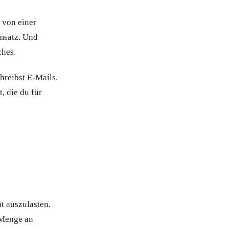
 von einer
Umsatz. Und
ches.
chreibst E-Mails.
, die du für
t auszulasten.
 Menge an