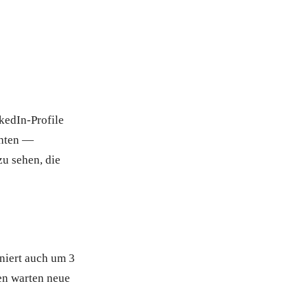
kedIn-Profile
chten —
u sehen, die
oniert auch um 3
en warten neue