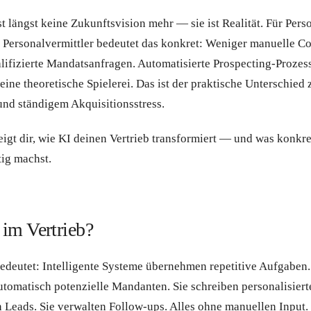
st längst keine Zukunftsvision mehr — sie ist Realität. Für Pers
Personalvermittler bedeutet das konkret: Weniger manuelle Co
lifizierte Mandatsanfragen. Automatisierte Prospecting-Prozess
keine theoretische Spielerei. Das ist der praktische Unterschied
und ständigem Akquisitionsstress.
eigt dir, wie KI deinen Vertrieb transformiert — und was konkre
tig machst.
 im Vertrieb?
bedeutet: Intelligente Systeme übernehmen repetitive Aufgaben.
utomatisch potenzielle Mandanten. Sie schreiben personalisiert
en Leads. Sie verwalten Follow-ups. Alles ohne manuellen Input.