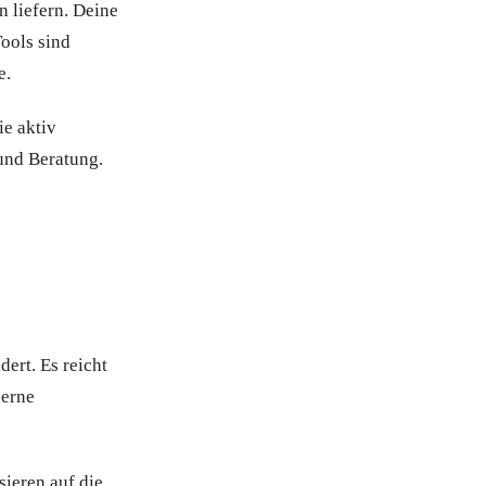
 liefern. Deine
Tools sind
e.
ie aktiv
und Beratung.
ert. Es reicht
derne
ieren auf die