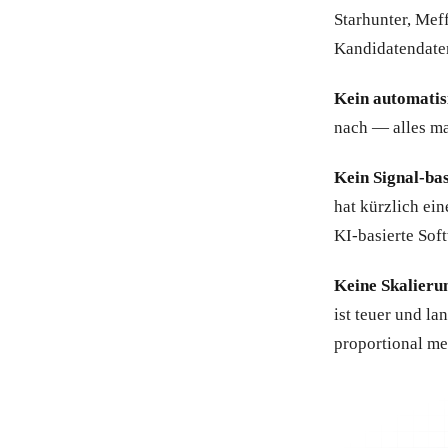
Starhunter, Meff
Kandidatendaten
Kein automatis
nach — alles m
Kein Signal-bas
hat kürzlich ein
KI-basierte Sof
Keine Skalieru
ist teuer und la
proportional me