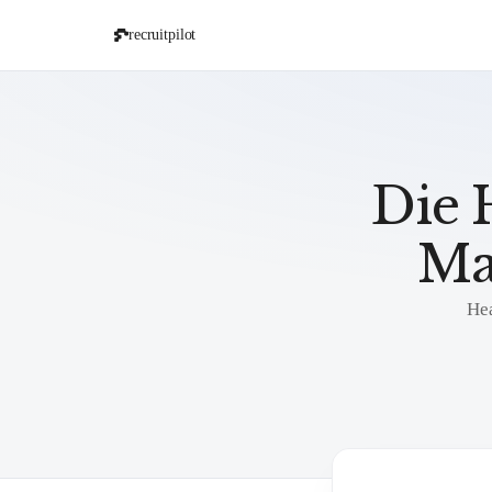
recruitpilot
Die 
Ma
Hea