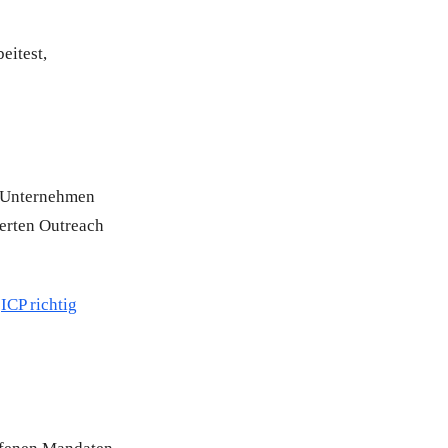
eitest,
ch Unternehmen
ierten Outreach
.
ICP richtig