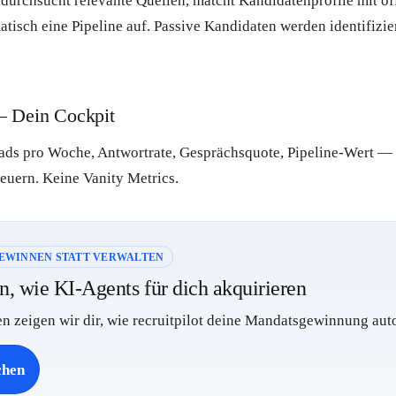
t durchsucht relevante Quellen, matcht Kandidatenprofile mit 
atisch eine Pipeline auf. Passive Kandidaten werden identifizie
 Dein Cockpit
eads pro Woche, Antwortrate, Gesprächsquote, Pipeline-Wert — 
teuern. Keine Vanity Metrics.
EWINNEN STATT VERWALTEN
an, wie KI-Agents für dich akquirieren
n zeigen wir dir, wie recruitpilot deine Mandatsgewinnung auto
chen