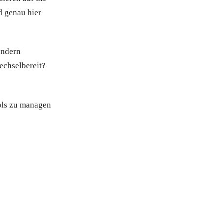
d genau hier
ondern
echselbereit?
ols zu managen