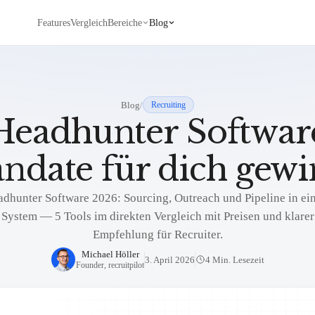
Features
Vergleich
Bereiche
Blog
Blog
/
Recruiting
Headhunter Software
ndate für dich gewi
dhunter Software 2026: Sourcing, Outreach und Pipeline in e
System — 5 Tools im direkten Vergleich mit Preisen und klarer
Empfehlung für Recruiter.
Michael Höller
3. April 2026
4 Min. Lesezeit
Founder, recruitpilot