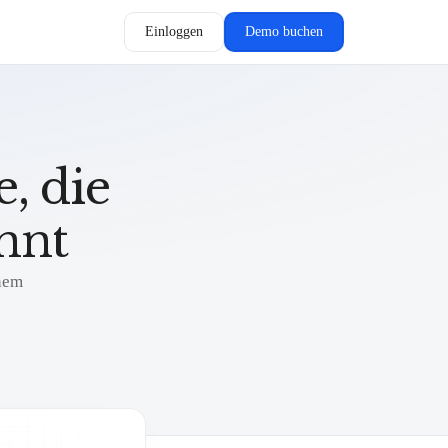
Einloggen
Demo buchen
, die
nnt
inem