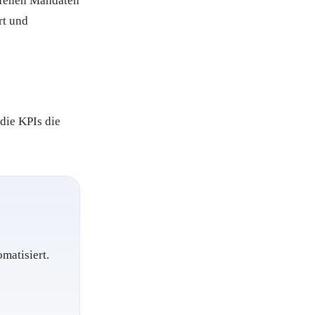
offenen Mandaten
rt und
die KPIs die
matisiert.