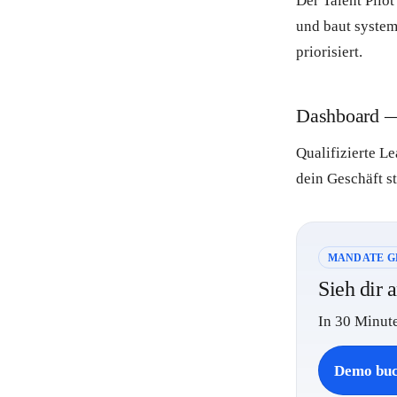
Der Talent Pilo
und baut system
priorisiert.
Dashboard —
Qualifizierte L
dein Geschäft s
MANDATE G
Sieh dir 
In 30 Minute
Demo bu