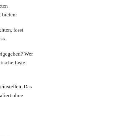
eten
 bieten:
hten, fasst
ss.
reigegeben? Wer
tische Liste.
instellen. Das
aliert ohne