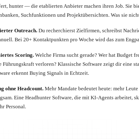
ert, hunter — die etablierten Anbieter machen ihren Job. Sie bi
banken, Suchfunktionen und Projektübersichten. Was sie nicht
ierter Outreach.
Du recherchierst Zielfirmen, schreibst Nachric
anuell. Bei 20+ Kontaktpunkten pro Woche wird das zum Engpa
iertes Scoring.
Welche Firma sucht gerade? Wer hat Budget f
e Führungskraft verloren? Klassische Software zeigt dir eine sta
tware erkennt Buying Signals in Echtzeit.
ng ohne Headcount.
Mehr Mandate bedeutet heute: mehr Leute e
ngsam. Eine Headhunter Software, die mit KI-Agents arbeitet, sk
hr Personal.