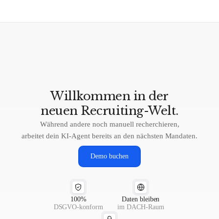
identifiziert und Entscheider automatisiert anspricht. recruitpilot
ergänzt LinkedIn um genau diese Akquise-Komponente: Signal-
Erkennung, Datenanreicherung und Multi-Channel-Outreach.
Willkommen
in
der
neuen
Recruiting-Welt.
Während andere noch manuell recherchieren,
arbeitet dein KI-Agent bereits an den nächsten Mandaten.
Demo buchen
100%
Daten bleiben
DSGVO-konform
im DACH-Raum