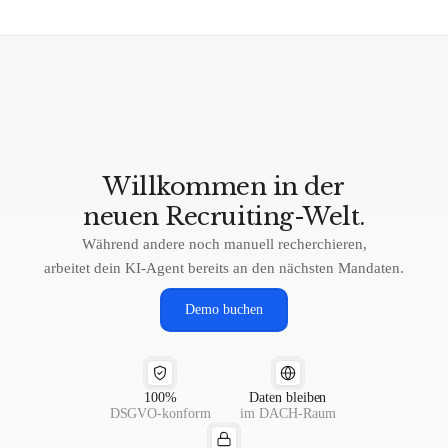
oder zu wenig Kandidaten-Nachschub hat, löst das mit keiner HR-
Verwaltung — dann braucht es ein Wachstumssystem wie
recruitpilot, das Akquise und Sourcing automatisiert.
Willkommen
in
der
neuen
Recruiting-Welt.
Während andere noch manuell recherchieren,
arbeitet dein KI-Agent bereits an den nächsten Mandaten.
Demo buchen
100%
Daten bleiben
DSGVO-konform
im DACH-Raum